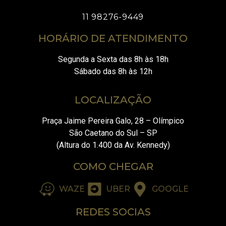
11 98276-9449
HORÁRIO DE ATENDIMENTO
Segunda a Sexta das 8h às 18h
Sábado das 8h às 12h
LOCALIZAÇÃO
Praça Jaime Pereira Galo, 28 – Olímpico
São Caetano do Sul – SP
(Altura do 1.400 da Av. Kennedy)
Nossa equipe está aqui para tirar suas
COMO CHEGAR
dúvidas.
WAZE
UBER
GOOGLE
Olá, podemos ajudar?
REDES SOCIAS