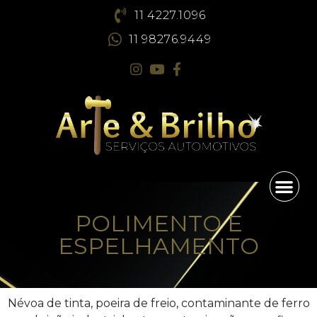
11 4227.1096
11 98276.9449
POLIMENTO E
ESPELHAMENTO
Névoa de tinta, poeira de freio, contaminante de ferro